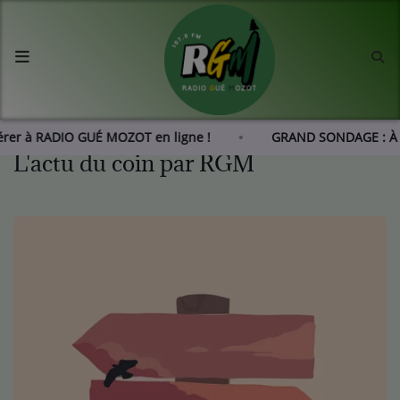
Accueil
Agenda
hérer à RADIO GUÉ MOZOT en ligne !
GRAND SONDAGE : À 
L'actu du coin par RGM
Les actus de RGM
L'histoire de RGM
Radio
Emissions
Equipes