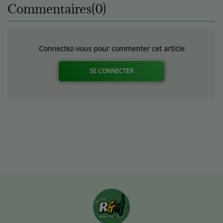
Commentaires(0)
sang, était ce
vendredi 31
janvier en
visite à
Connectez-vous pour commenter cet article
Remiremont
SE CONNECTER