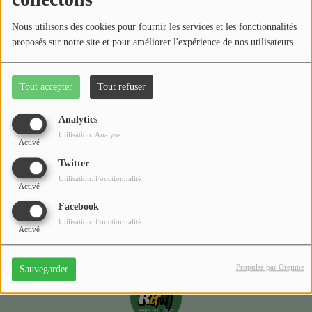
Médias
Nous utilisons des cookies pour fournir les services et les fonctionnalités
Podcasts
proposés sur notre site et pour améliorer l'expérience de nos utilisateurs.
Photos
Tout accepter
Tout refuser
Oups, vous avez
Participez
rencontré une erreur.
Analytics
Dédicaces
Utilisation: Analyse
Activé
Il semble que la page que vous recherchez n’existe plus.
Jeux Concours
Twitter
Utilisation: Fonctionnalité
Activé
Facebook
Contact
Utilisation: Fonctionnalité
Activé
Propulsé par Orejime
Sauvegarder