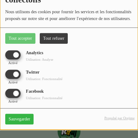
Médias
Nous utilisons des cookies pour fournir les services et les fonctionnalités
Podcasts
proposés sur notre site et pour améliorer l'expérience de nos utilisateurs.
Photos
Tout accepter
Tout refuser
Oups, vous avez
Participez
rencontré une erreur.
Analytics
Dédicaces
Utilisation: Analyse
Activé
Il semble que la page que vous recherchez n’existe plus.
Jeux Concours
Twitter
Utilisation: Fonctionnalité
Activé
Facebook
Contact
Utilisation: Fonctionnalité
Activé
Propulsé par Orejime
Sauvegarder