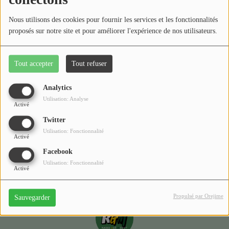
Médias
Nous utilisons des cookies pour fournir les services et les fonctionnalités
Podcasts
proposés sur notre site et pour améliorer l'expérience de nos utilisateurs.
Photos
Tout accepter
Tout refuser
Oups, vous avez
Participez
rencontré une erreur.
Analytics
Dédicaces
Utilisation: Analyse
Activé
Il semble que la page que vous recherchez n’existe plus.
Jeux Concours
Twitter
Utilisation: Fonctionnalité
Activé
Facebook
Contact
Utilisation: Fonctionnalité
Activé
Propulsé par Orejime
Sauvegarder