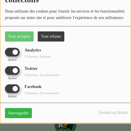
Médias
Nous utilisons des cookies pour fournir les services et les fonctionnalités
Podcasts
proposés sur notre site et pour améliorer l'expérience de nos utilisateurs.
Photos
Tout accepter
Tout refuser
Oups, vous avez
Participez
rencontré une erreur.
Analytics
Dédicaces
Utilisation: Analyse
Activé
Il semble que la page que vous recherchez n’existe plus.
Jeux Concours
Twitter
Utilisation: Fonctionnalité
Activé
Facebook
Contact
Utilisation: Fonctionnalité
Activé
Propulsé par Orejime
Sauvegarder