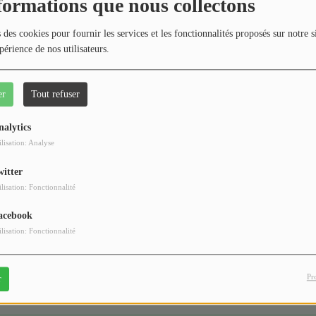
404
formations que nous collectons
 des cookies pour fournir les services et les fonctionnalités proposés sur notre s
périence de nos utilisateurs.
er
Tout refuser
nalytics
ilisation: Analyse
witter
 vous avez rencontré une e
ilisation: Fonctionnalité
Il semble que la page que vous recherchez n’existe plus.
acebook
ilisation: Fonctionnalité
Pr
r