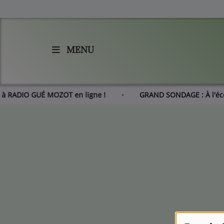
MENU
Accueil
Agenda
er à RADIO GUÉ MOZOT en ligne !
GRAND SONDAGE : À l'é
Les actus de RGM
L'histoire de RGM
Radio
Emissions
Equipes