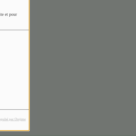
ite et pour
rreur.
opulsé par Orejime