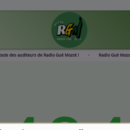
coute des auditeurs de Radio Gué Mozot !
Radio Gué Mo