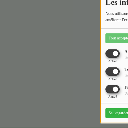
Les in
Médias
Nous utilisons
améliorer l'ex
Podcasts
Photos
Tout accept
Participez
A
Ut
Activé
Dédicaces
T
Oups,
Jeux Concours
Ut
Activé
F
Contact
Ut
Activé
Sauvegarde