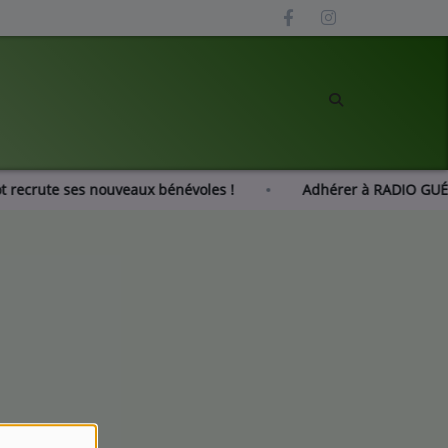
zot recrute ses nouveaux bénévoles !
Adhérer à RADIO G