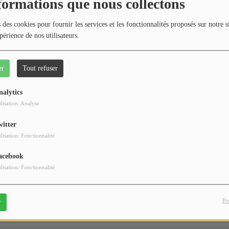
404
formations que nous collectons
 des cookies pour fournir les services et les fonctionnalités proposés sur notre s
périence de nos utilisateurs.
er
Tout refuser
nalytics
ilisation: Analyse
witter
 vous avez rencontré une e
ilisation: Fonctionnalité
Il semble que la page que vous recherchez n’existe plus.
acebook
ilisation: Fonctionnalité
Pr
r