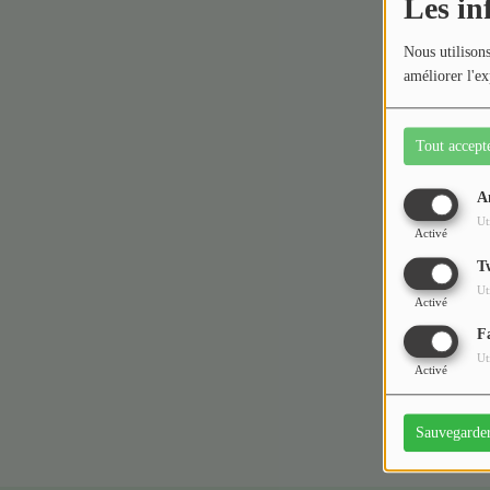
Les in
Médias
Nous utilisons
améliorer l'ex
Podcasts
Photos
Tout accept
Participez
A
Ut
Activé
Dédicaces
T
Oups,
Jeux Concours
Ut
Activé
F
Contact
Ut
Activé
Sauvegarde