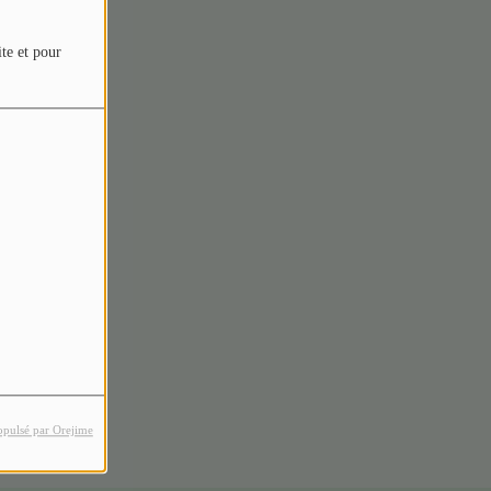
ite et pour
rreur.
opulsé par Orejime