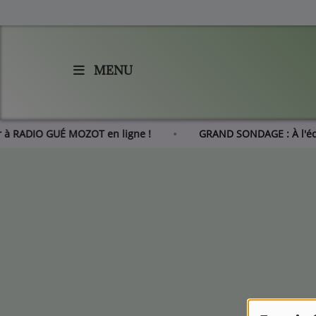
MENU
Accueil
Agenda
rer à RADIO GUÉ MOZOT en ligne !
GRAND SONDAGE : À l'
Les actus de RGM
L'histoire de RGM
Radio
Emissions
Equipes