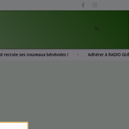
zot recrute ses nouveaux bénévoles !
Adhérer à RADIO G