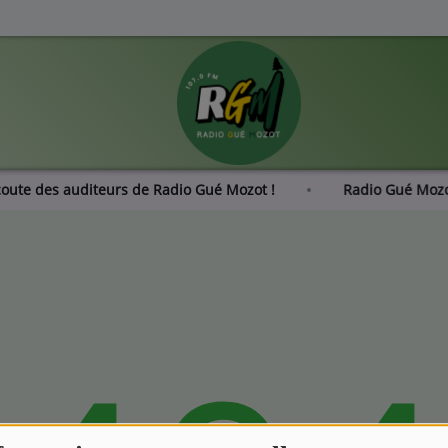
écoute des auditeurs de Radio Gué Mozot !
Radio Gué Mo