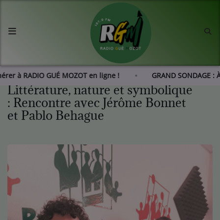
Accueil
Agenda
dhérer à RADIO GUÉ MOZOT en ligne !
GRAND SONDAGE : 
Littérature, nature et symbolique
Les actus de RGM
: Rencontre avec Jérôme Bonnet
et Pablo Behague
L'histoire de RGM
Radio
Emissions
Equipes