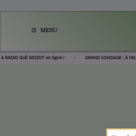
MENU
Accueil
Agenda
er à RADIO GUÉ MOZOT en ligne !
GRAND SONDAGE : À l'é
Les actus de RGM
L'histoire de RGM
Radio
Emissions
Equipes