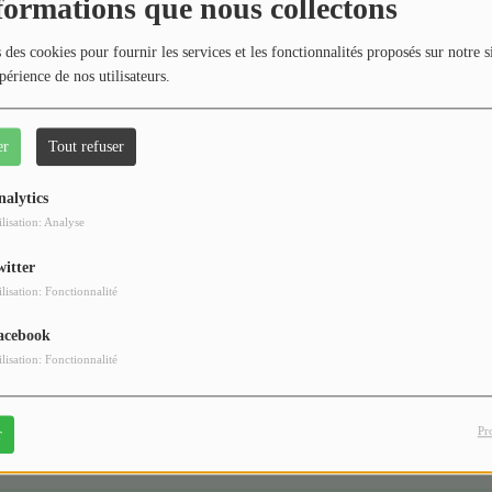
404
formations que nous collectons
 des cookies pour fournir les services et les fonctionnalités proposés sur notre s
périence de nos utilisateurs.
er
Tout refuser
nalytics
ilisation: Analyse
witter
 vous avez rencontré une e
ilisation: Fonctionnalité
Il semble que la page que vous recherchez n’existe plus.
acebook
ilisation: Fonctionnalité
Pr
r