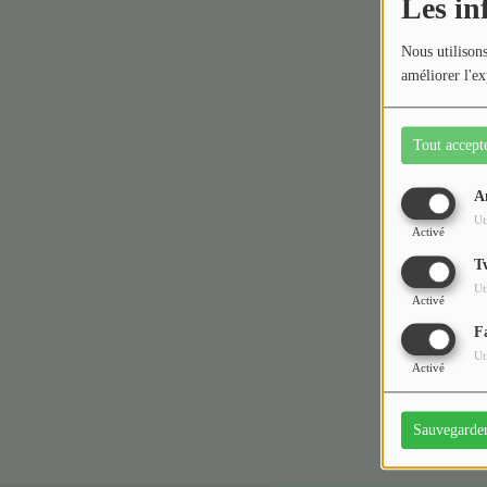
Les in
Médias
Nous utilisons
améliorer l'ex
Podcasts
Photos
Tout accept
Participez
A
Ut
Activé
Dédicaces
T
Oups,
Jeux Concours
Ut
Activé
F
Contact
Ut
Activé
Sauvegarde