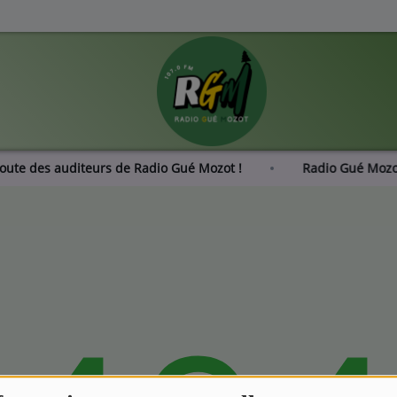
coute des auditeurs de Radio Gué Mozot !
Radio Gué Mo