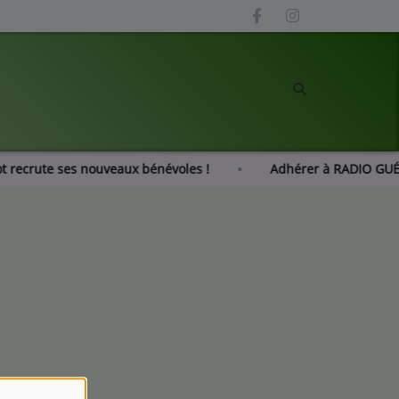
zot recrute ses nouveaux bénévoles !
Adhérer à RADIO G