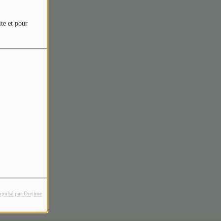
ite et pour
rreur.
opulsé par Orejime