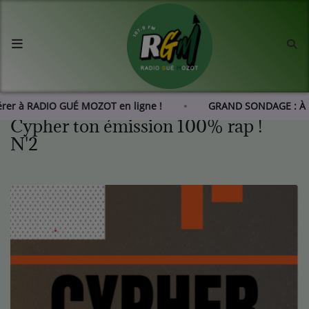
Accueil
Agenda
hérer à RADIO GUÉ MOZOT en ligne !
GRAND SONDAGE : À 
Cypher ton émission 100% rap !
Les actus de RGM
N'2
L'histoire de RGM
Radio
Emissions
Equipes