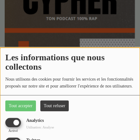
Médias
Podcasts
Photos
Participez
Les informations que nous
Dédicaces
collectons
Jeux Concours
18 septembre 2025 - 13:54
-
1516 vues
Nous utilisons des cookies pour fournir les services et les fonctionnalités
proposés sur notre site et pour améliorer l'expérience de nos utilisateurs.
Télécharger le podcast
Contact
Écouter le podcast
Tout accepter
Tout refuser
bienvenue dans Cypher ! Pour cette 2eme édition nous
partont a la découverte de trois rappeur de la nouvelle
Analytics
génération !
Utilisation: Analyse
Activé