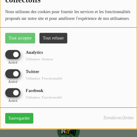
Médias
Nous utilisons des cookies pour fournir les services et les fonctionnalités
Podcasts
proposés sur notre site et pour améliorer l'expérience de nos utilisateurs.
Photos
Tout accepter
Tout refuser
Oups, vous avez
Participez
rencontré une erreur.
Analytics
Dédicaces
Utilisation: Analyse
Activé
Il semble que la page que vous recherchez n’existe plus.
Jeux Concours
Twitter
Utilisation: Fonctionnalité
Activé
Facebook
Contact
Utilisation: Fonctionnalité
Activé
Propulsé par Orejime
Sauvegarder