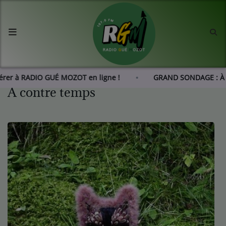
Accueil
Agenda
hérer à RADIO GUÉ MOZOT en ligne !
GRAND SONDAGE : À 
À contre temps
Les actus de RGM
L'histoire de RGM
Radio
Emissions
Equipes