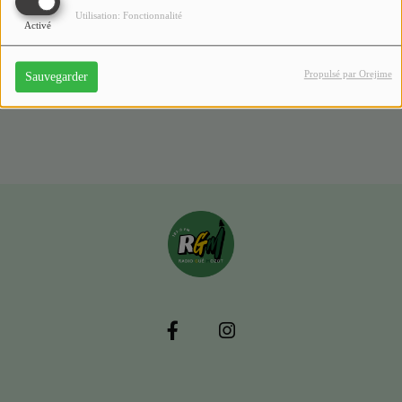
Utilisation: Fonctionnalité
Activé
Lucille et la difficulté des jeunes diplômés pour
s'insérer dans le milieu du travail
il y a 1 mois
Propulsé par Orejime
Sauvegarder