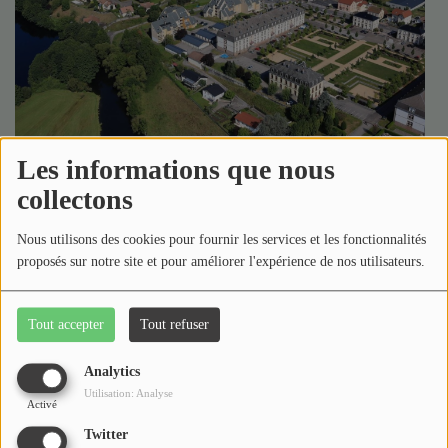
Médias
Podcasts
Photos
Participez
Les informations que nous
Dédicaces
collectons
Jeux Concours
Nous utilisons des cookies pour fournir les services et les fonctionnalités
Bienvenue dans la vie associative de St-Etienne-lès-
proposés sur notre site et pour améliorer l'expérience de nos utilisateurs.
Remiremont.
Contact
Actus, programme et temps forts sont au rendez-
Tout accepter
Tout refuser
vous.
Photo -- vue du ciel par
x11i5rnm xat24cr x1mh8g0r
Analytics
xexx8yu x4uap5 x18d9i69 xkhd6sd x16tdsg8 x1hl2dhg
Utilisation: Analyse
Activé
xggy1nq x1a2a7pz x1sur9pj xkrqix3 xzsf02u x1s688f"
Twitter
href="https://www.facebook.com/profile.php?