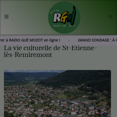
Accueil
Agenda
érer à RADIO GUÉ MOZOT en ligne !
GRAND SONDAGE : À l
La vie culturelle de St-Etienne-
Les actus de RGM
lès-Remiremont
L'histoire de RGM
Radio
Emissions
Equipes