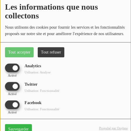
Médias
Les informations que nous
Podcasts
collectons
Photos
Nous utilisons des cookies pour fournir les services et les fonctionnalités
proposés sur notre site et pour améliorer l'expérience de nos utilisateurs.
Participez
Tout accepter
Tout refuser
Dédicaces
Analytics
Jeux Concours
Isabelle Helou est nutritionniste à Remiremont et nous
Utilisation: Analyse
Activé
donne quelques astuces, côté nutrition, à savoir pour
Twitter
être en bonne forme !
Contact
Utilisation: Fonctionnalité
Activé
Facebook
Utilisation: Fonctionnalité
Activé
Propulsé par Orejime
Sauvegarder