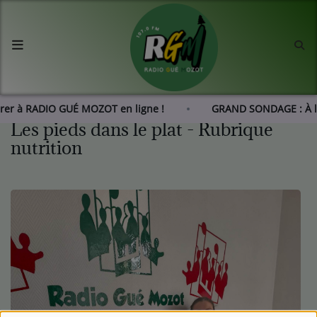
Accueil
Agenda
érer à RADIO GUÉ MOZOT en ligne !
GRAND SONDAGE : À l
Les pieds dans le plat - Rubrique
Les actus de RGM
nutrition
L'histoire de RGM
Radio
Emissions
Equipes