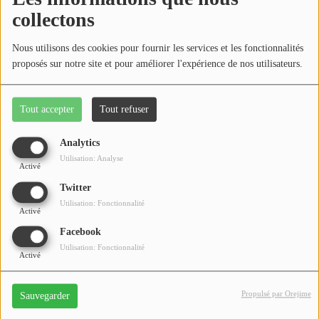
Médias
collectons
Podcasts
Nous utilisons des cookies pour fournir les services et les fonctionnalités
Photos
proposés sur notre site et pour améliorer l'expérience de nos utilisateurs.
Participez
Tout accepter
Tout refuser
Dédicaces
Analytics
Nos deux experts en immobiliers vous donnent des
Utilisation: Analyse
Jeux Concours
Activé
conseils utiles les lundis à 9h et 13h30 !
Twitter
Utilisation: Fonctionnalité
Activé
Contact
Facebook
Utilisation: Fonctionnalité
Activé
Propulsé par Orejime
Sauvegarder