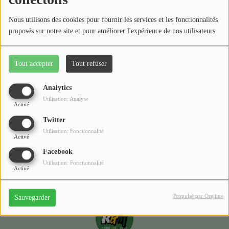
Médias
Nous utilisons des cookies pour fournir les services et les fonctionnalités
Podcasts
proposés sur notre site et pour améliorer l'expérience de nos utilisateurs.
Photos
Tout accepter
Tout refuser
Oups, vous avez
Participez
rencontré une erreur.
Analytics
Dédicaces
Utilisation: Analyse
Activé
Il semble que la page que vous recherchez n’existe plus.
Jeux Concours
Twitter
Utilisation: Fonctionnalité
Activé
Facebook
Contact
Utilisation: Fonctionnalité
Activé
Propulsé par Orejime
Sauvegarder