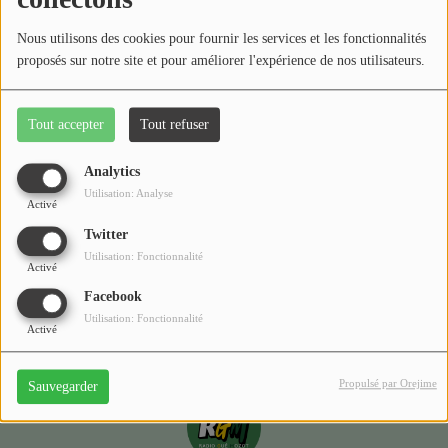
Médias
Nous utilisons des cookies pour fournir les services et les fonctionnalités
Podcasts
proposés sur notre site et pour améliorer l'expérience de nos utilisateurs.
Photos
Tout accepter
Tout refuser
Oups, vous avez
Participez
rencontré une erreur.
Analytics
Dédicaces
Utilisation: Analyse
Activé
Il semble que la page que vous recherchez n’existe plus.
Jeux Concours
Twitter
Utilisation: Fonctionnalité
Activé
Facebook
Contact
Utilisation: Fonctionnalité
Activé
Propulsé par Orejime
Sauvegarder