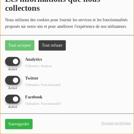
La parole est à vous !
collectons
Nous utilisons des cookies pour fournir les services et les fonctionnalités
proposés sur notre site et pour améliorer l'expérience de nos utilisateurs.
Mosaïque
Tout accepter
Tout refuser
Analytics
Utilisation: Analyse
Activé
H 1000
Twitter
Utilisation: Fonctionnalité
Activé
Facebook
Utilisation: Fonctionnalité
Musette Party !
Activé
Propulsé par Orejime
Sauvegarder