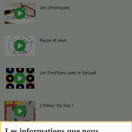
Les chroniques
Pause et vous
Les Emo'Sons avec le Sessad
L'Odeur Du Son !
Les informations que nous