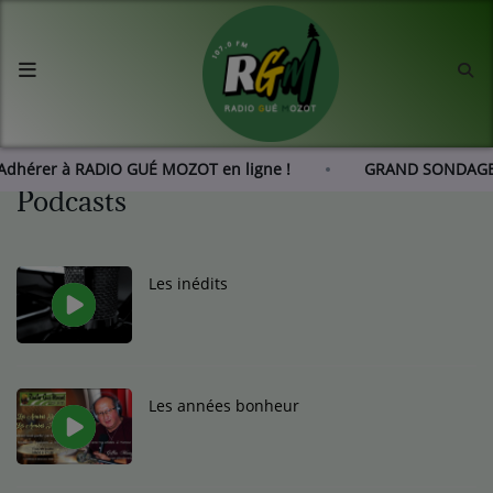
Accueil
Agenda
Adhérer à RADIO GUÉ MOZOT en ligne !
GRAND SONDAGE 
Podcasts
Les actus de RGM
L'histoire de RGM
Les inédits
Radio
Emissions
Les années bonheur
Equipes