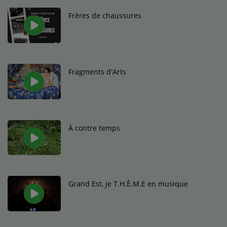
Médias
Frères de chaussures
Podcasts
Photos
Fragments d'Arts
Participez
Dédicaces
Jeux Concours
À contre temps
Contact
Grand Est, je T.H.È.M.E en musique