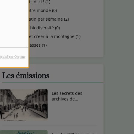
Talents d'ici ! (1)
Un autre monde (0)
Un matin par semaine (2)
Vie et biodiversité (0)
Vivre et créer à la montagne (1)
Vosgeasses (1)
opulsé par Orejime
Les émissions
Les secrets des
archives de
Remiremont