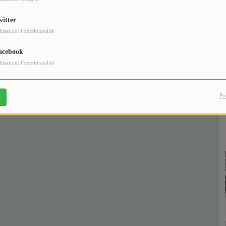
witter
ilisation: Fonctionnalité
acebook
ilisation: Fonctionnalité
Pr
r