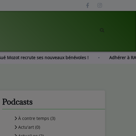
Radio Gué Mozot recrute ses nouveaux bénévoles !
Adhé
Podcasts
À contre temps (3)
Actu'art (0)
Actua'Lee (2)