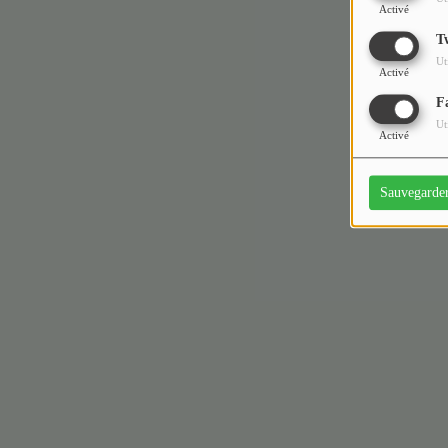
Activé
T
Ut
Activé
F
Ut
Activé
Sauvegarde