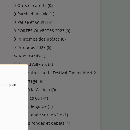
Ours et carotte (0)
Parole d'une vie (1)
Pause et vous (14)
PORTES OUVERTES 2023 (0)
Printemps des poètes (0)
Prix ados 2026 (6)
Radio Active (1)
Regard'Ailleurs (3)
Rencontres sur le Festival Fantastic'Art 2023 (0)
Reportage (6)
ite et pour
Rock à la Casbah (0)
Salut les 60 ! (4)
Suivez le guide (1)
Table ronde sur le vélo (1)
Tables rondes et débats (1)