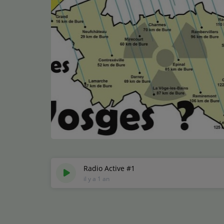
Médias
Podcasts
Photos
Participez
Dédicaces
Jeux Concours
Contact
Radio Active #1
il y a 1 an