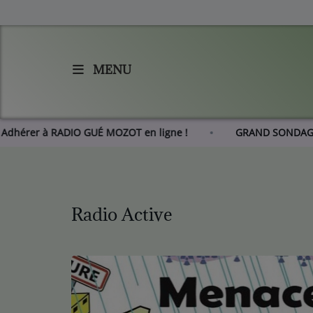
MENU
Accueil
Agenda
Adhérer à RADIO GUÉ MOZOT en ligne !
GRAND S
Les actus de RGM
L'histoire de RGM
Radio Active
Radio
Emissions
Equipes