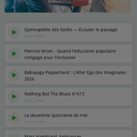
Médias
Podcasts
Photos
Gymnopédie des forêts — Écouter le paysage
il y a 3 mois
Participez
Pierrick Virion - Quand l'éducation populaire
s'engage pour l'inclusion
Dédicaces
il y a 3 mois
Jeux Concours
Babayaga Pepperland : L’Alter Ego des Imaginales
2026
il y a 2 mois
Contact
Nothing But The Blues N°613
il y a 2 mois
La deuxième quinzaine de mai
il y a 2 mois
Marc Namblard, Ambiances