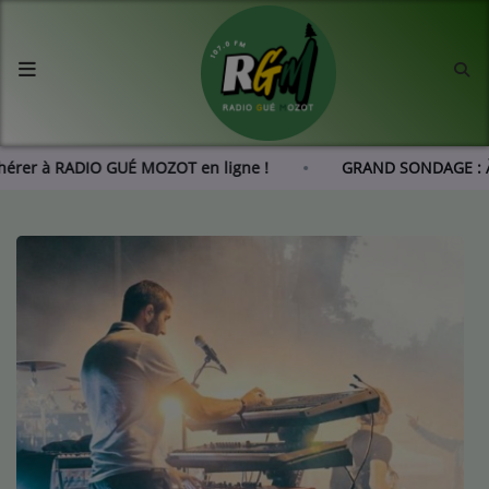
Accueil
Agenda
Adhérer à RADIO GUÉ MOZOT en ligne !
GRAND SONDAGE : 
Les actus de RGM
L'histoire de RGM
Radio
Emissions
Equipes