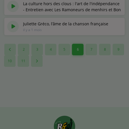
La culture hors des clous : l'art de l'indépendance
- Entretien avec Les Ramoneurs de menhirs et Bon
à rien
il y a 1 mois
Juliette Gréco, l’âme de la chanson française
il y a 1 mois
2
3
4
5
6
7
8
9
10
11